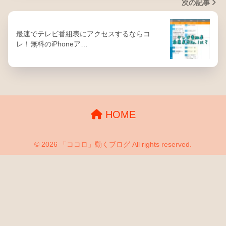
次の記事
最速でテレビ番組表にアクセスするならコ
レ！無料のiPhoneア…
HOME
© 2026 「ココロ」動くブログ All rights reserved.