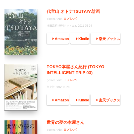
代官山 オトナTSUTAYA計画
posted with
ヨメレバ
増田宗昭 復刊ドットコム 2011-05-24
Amazon
Kindle
楽天ブックス
TOKYO本屋さん紀行 (TOKYO
INTELLIGENT TRIP 03)
posted with
ヨメレバ
玄光社 2012-11-28
Amazon
Kindle
楽天ブックス
世界の夢の本屋さん
posted with
ヨメレバ