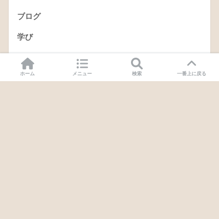
ブログ
学び
タスク管理
ホーム
メニュー
検索
一番上に戻る
ヨメのラクガキ
トライアスロン
ランニング
スイミング
Facebook
X
Feedly
バイク
その他