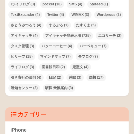
iライフログ
(3)
pocket
(10)
SMS
(4)
Sylfeed
(1)
TextExpander
(4)
Twitter
(4)
WIMAX
(3)
Wordpress
(2)
さとうみつろう
(4)
するぷろ
(1)
たすくま
(5)
アイキャッチ
(4)
アイキャッチ非表示用
(725)
エゴサーチ
(2)
タスク管理
(3)
バターコーヒー
(4)
バーベキュー
(3)
ビリーフ
(15)
マインドマップ
(7)
モブログ
(7)
ライフログ
(3)
図書館日和
(2)
定型文
(4)
引き寄せの法則
(4)
日記
(2)
睡眠
(3)
瞑想
(17)
通知センター
(3)
駅探 乗換案内
(3)
カテゴリー
iPhone