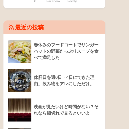
X
Facebook
Feedly
最近の投稿
春休みのフードコートでリンガー
ハットの野菜たっぷりスープを食
べて満足した
休肝日を週0日→4日にできた理
由。飲み物をアレにしただけ。
映画が見たいけど時間がない？そ
れなら細切れで見るといいよ