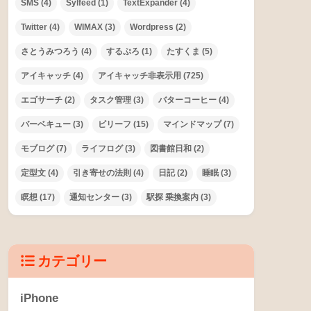
SMS
(4)
Sylfeed
(1)
TextExpander
(4)
Twitter
(4)
WIMAX
(3)
Wordpress
(2)
さとうみつろう
(4)
するぷろ
(1)
たすくま
(5)
アイキャッチ
(4)
アイキャッチ非表示用
(725)
エゴサーチ
(2)
タスク管理
(3)
バターコーヒー
(4)
バーベキュー
(3)
ビリーフ
(15)
マインドマップ
(7)
モブログ
(7)
ライフログ
(3)
図書館日和
(2)
定型文
(4)
引き寄せの法則
(4)
日記
(2)
睡眠
(3)
瞑想
(17)
通知センター
(3)
駅探 乗換案内
(3)
カテゴリー
iPhone