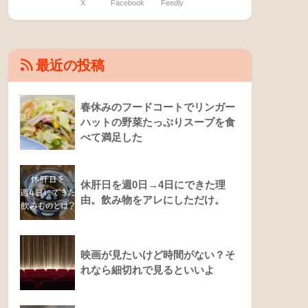
X
Facebook
Feedly
最近の投稿
春休みのフードコートでリンガー
ハットの野菜たっぷりスープを食
べて満足した
休肝日を週0日→4日にできた理
由。飲み物をアレにしただけ。
映画が見たいけど時間がない？そ
れなら細切れで見るといいよ