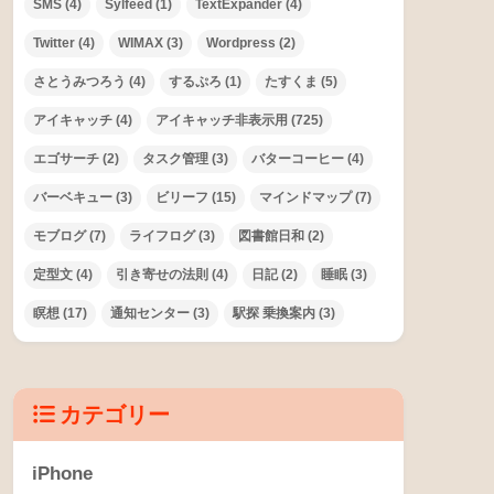
SMS
(4)
Sylfeed
(1)
TextExpander
(4)
Twitter
(4)
WIMAX
(3)
Wordpress
(2)
さとうみつろう
(4)
するぷろ
(1)
たすくま
(5)
アイキャッチ
(4)
アイキャッチ非表示用
(725)
エゴサーチ
(2)
タスク管理
(3)
バターコーヒー
(4)
バーベキュー
(3)
ビリーフ
(15)
マインドマップ
(7)
モブログ
(7)
ライフログ
(3)
図書館日和
(2)
定型文
(4)
引き寄せの法則
(4)
日記
(2)
睡眠
(3)
瞑想
(17)
通知センター
(3)
駅探 乗換案内
(3)
カテゴリー
iPhone