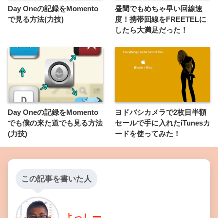
Day Oneの記録をMomento
昼間でもめちゃ早い回線速
で見る方法(力技)
度！携帯回線をFREETELに
したら大満足だった！
Day Oneの記録をMomento
ヨドバシカメラで2枚目半額
でも僕の来た道でも見る方法
セールで手に入れたiTunesカ
(力技)
ードを使ってみた！
この記事を書いた人
よっしー