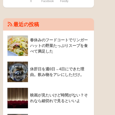
X
Facebook
Feedly
最近の投稿
春休みのフードコートでリンガー
ハットの野菜たっぷりスープを食
べて満足した
休肝日を週0日→4日にできた理
由。飲み物をアレにしただけ。
映画が見たいけど時間がない？そ
れなら細切れで見るといいよ