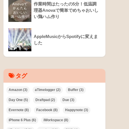
作業時間はたったの5分！低温調
理器Anovaで簡単でめちゃおいし
い鶏ハム作り
AppleMusicからSpotifyに変えま
した
タグ
Amazon
(3)
aTimelogger
(2)
Buffer
(3)
Day One
(5)
Draftpad
(2)
Due
(3)
Evernote
(8)
Facebook
(8)
Happynote
(3)
iPhone 6 Plus
(6)
iWorkspace
(8)