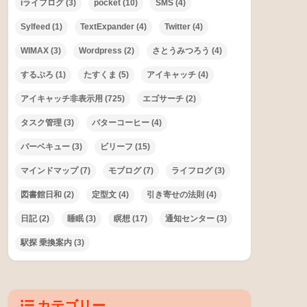
iライフログ
(3)
pocket
(10)
SMS
(4)
Sylfeed
(1)
TextExpander
(4)
Twitter
(4)
WIMAX
(3)
Wordpress
(2)
さとうみつろう
(4)
するぷろ
(1)
たすくま
(5)
アイキャッチ
(4)
アイキャッチ非表示用
(725)
エゴサーチ
(2)
タスク管理
(3)
バターコーヒー
(4)
バーベキュー
(3)
ビリーフ
(15)
マインドマップ
(7)
モブログ
(7)
ライフログ
(3)
図書館日和
(2)
定型文
(4)
引き寄せの法則
(4)
日記
(2)
睡眠
(3)
瞑想
(17)
通知センター
(3)
駅探 乗換案内
(3)
カテゴリー