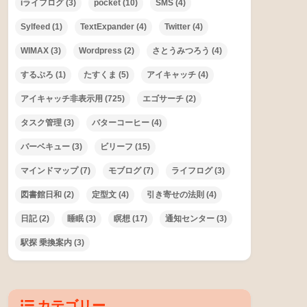
iライフログ
(3)
pocket
(10)
SMS
(4)
Sylfeed
(1)
TextExpander
(4)
Twitter
(4)
WIMAX
(3)
Wordpress
(2)
さとうみつろう
(4)
するぷろ
(1)
たすくま
(5)
アイキャッチ
(4)
アイキャッチ非表示用
(725)
エゴサーチ
(2)
タスク管理
(3)
バターコーヒー
(4)
バーベキュー
(3)
ビリーフ
(15)
マインドマップ
(7)
モブログ
(7)
ライフログ
(3)
図書館日和
(2)
定型文
(4)
引き寄せの法則
(4)
日記
(2)
睡眠
(3)
瞑想
(17)
通知センター
(3)
駅探 乗換案内
(3)
カテゴリー