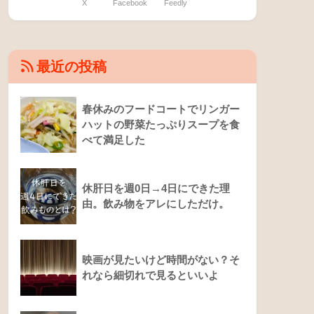
X
Facebook
Feedly
最近の投稿
春休みのフードコートでリンガー
ハットの野菜たっぷりスープを食
べて満足した
休肝日を週0日→4日にできた理
由。飲み物をアレにしただけ。
映画が見たいけど時間がない？そ
れなら細切れで見るといいよ