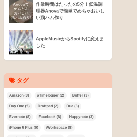
作業時間はたったの5分！低温調
理器Anovaで簡単でめちゃおいし
い鶏ハム作り
AppleMusicからSpotifyに変えま
した
タグ
Amazon
(3)
aTimelogger
(2)
Buffer
(3)
Day One
(5)
Draftpad
(2)
Due
(3)
Evernote
(8)
Facebook
(8)
Happynote
(3)
iPhone 6 Plus
(6)
iWorkspace
(8)