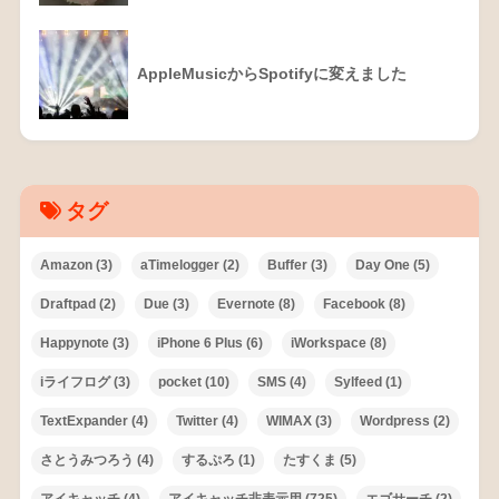
AppleMusicからSpotifyに変えました
タグ
Amazon
(3)
aTimelogger
(2)
Buffer
(3)
Day One
(5)
Draftpad
(2)
Due
(3)
Evernote
(8)
Facebook
(8)
Happynote
(3)
iPhone 6 Plus
(6)
iWorkspace
(8)
iライフログ
(3)
pocket
(10)
SMS
(4)
Sylfeed
(1)
TextExpander
(4)
Twitter
(4)
WIMAX
(3)
Wordpress
(2)
さとうみつろう
(4)
するぷろ
(1)
たすくま
(5)
アイキャッチ
(4)
アイキャッチ非表示用
(725)
エゴサーチ
(2)