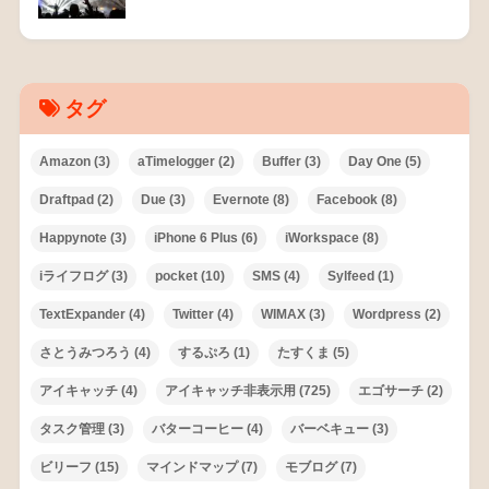
タグ
Amazon
(3)
aTimelogger
(2)
Buffer
(3)
Day One
(5)
Draftpad
(2)
Due
(3)
Evernote
(8)
Facebook
(8)
Happynote
(3)
iPhone 6 Plus
(6)
iWorkspace
(8)
iライフログ
(3)
pocket
(10)
SMS
(4)
Sylfeed
(1)
TextExpander
(4)
Twitter
(4)
WIMAX
(3)
Wordpress
(2)
さとうみつろう
(4)
するぷろ
(1)
たすくま
(5)
アイキャッチ
(4)
アイキャッチ非表示用
(725)
エゴサーチ
(2)
タスク管理
(3)
バターコーヒー
(4)
バーベキュー
(3)
ビリーフ
(15)
マインドマップ
(7)
モブログ
(7)