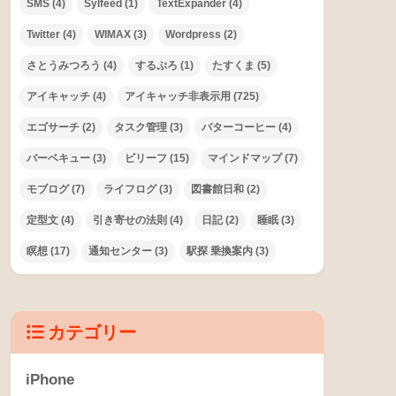
SMS
(4)
Sylfeed
(1)
TextExpander
(4)
Twitter
(4)
WIMAX
(3)
Wordpress
(2)
さとうみつろう
(4)
するぷろ
(1)
たすくま
(5)
アイキャッチ
(4)
アイキャッチ非表示用
(725)
エゴサーチ
(2)
タスク管理
(3)
バターコーヒー
(4)
バーベキュー
(3)
ビリーフ
(15)
マインドマップ
(7)
モブログ
(7)
ライフログ
(3)
図書館日和
(2)
定型文
(4)
引き寄せの法則
(4)
日記
(2)
睡眠
(3)
瞑想
(17)
通知センター
(3)
駅探 乗換案内
(3)
カテゴリー
iPhone