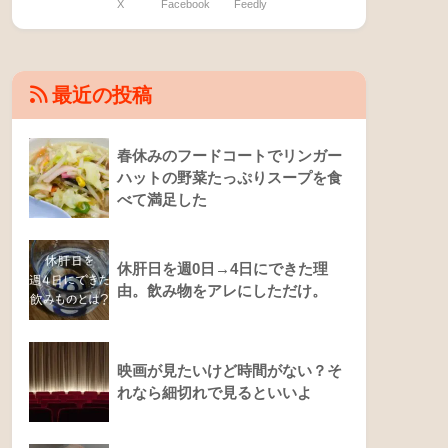
X
Facebook
Feedly
最近の投稿
春休みのフードコートでリンガー
ハットの野菜たっぷりスープを食
べて満足した
休肝日を週0日→4日にできた理
由。飲み物をアレにしただけ。
映画が見たいけど時間がない？そ
れなら細切れで見るといいよ