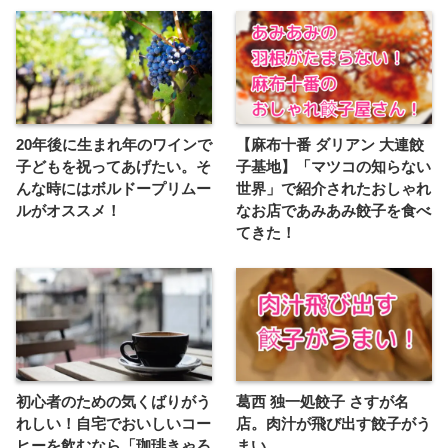
20年後に生まれ年のワインで
【麻布十番 ダリアン 大連餃
子どもを祝ってあげたい。そ
子基地】「マツコの知らない
んな時にはボルドープリムー
世界」で紹介されたおしゃれ
ルがオススメ！
なお店であみあみ餃子を食べ
てきた！
初心者のための気くばりがう
葛西 独一処餃子 さすが名
れしい！自宅でおいしいコー
店。肉汁が飛び出す餃子がう
ヒーを飲むなら「珈琲きゃろ
まい