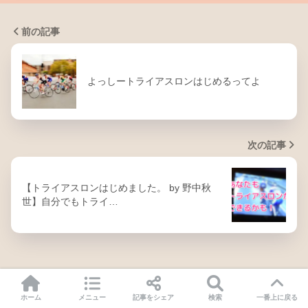
前の記事
よっしートライアスロンはじめるってよ
次の記事
【トライアスロンはじめました。 by 野中秋
世】自分でもトライ…
HOME
ホーム
メニュー
記事をシェア
検索
一番上に戻る