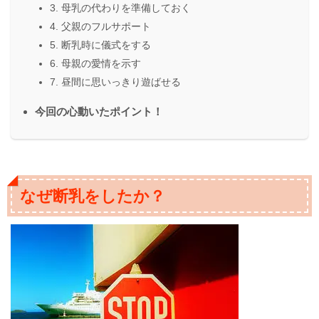
3. 母乳の代わりを準備しておく
4. 父親のフルサポート
5. 断乳時に儀式をする
6. 母親の愛情を示す
7. 昼間に思いっきり遊ばせる
今回の心動いたポイント！
なぜ断乳をしたか？