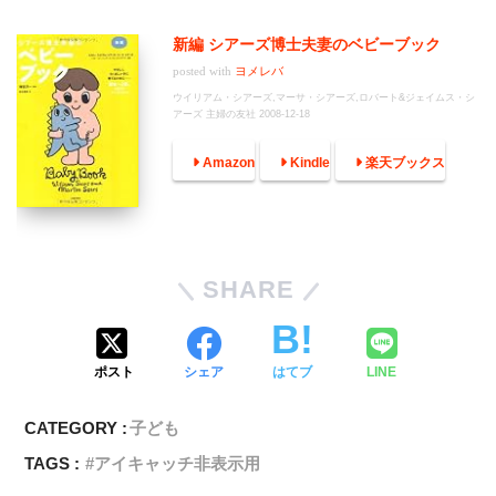
新編 シアーズ博士夫妻のベビーブック
posted with
ヨメレバ
ウイリアム・シアーズ,マーサ・シアーズ,ロバート&ジェイムス・シ
アーズ 主婦の友社 2008-12-18
Amazon
Kindle
楽天ブックス
SHARE
ポスト
シェア
はてブ
LINE
CATEGORY :
子ども
TAGS :
アイキャッチ非表示用