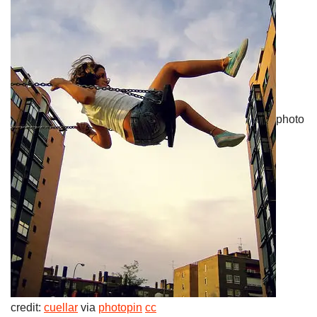
photo
credit:
cuellar
via
photopin
cc