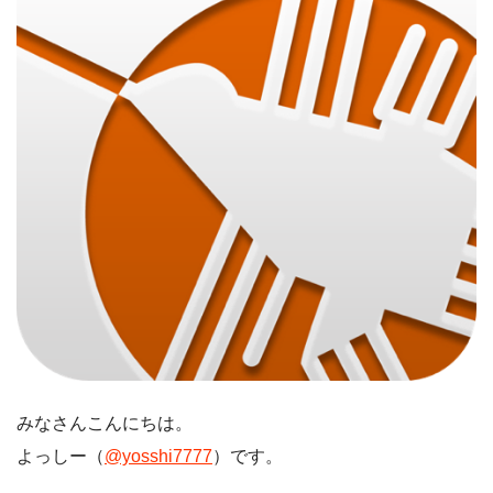
みなさんこんにちは。
よっしー（
@yosshi7777
）です。