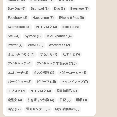
作業時間はたったの5分！低温調
理器Anovaで簡単でめちゃおいし
い鶏ハム作り
AppleMusicからSpotifyに変えま
した
タグ
Amazon
(3)
aTimelogger
(2)
Buffer
(3)
Day One
(5)
Draftpad
(2)
Due
(3)
Evernote
(8)
Facebook
(8)
Happynote
(3)
iPhone 6 Plus
(6)
iWorkspace
(8)
iライフログ
(3)
pocket
(10)