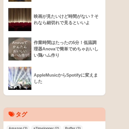
X
Facebook
Feedly
最近の投稿
春休みのフードコートでリンガー
ハットの野菜たっぷりスープを食
べて満足した
休肝日を週0日→4日にできた理
由。飲み物をアレにしただけ。
映画が見たいけど時間がない？そ
れなら細切れで見るといいよ