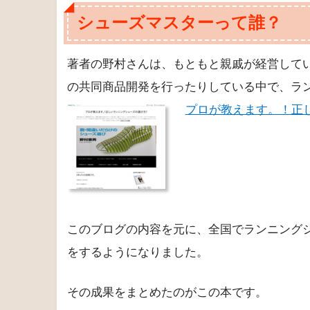
今回紹介するこちらの本の著者、シューズマ
て間違いだと言います。
速くケガなく走りたいなら正しく
posted with
ヨメレバ
野村 憲男 日東書院本社 2013-12-07
Amazon
Kindle
楽天ブ
シューズマスターって誰？
著者の野村さんは、もともと親戚が経営して
の共同商品開発を行ったりしている中で、ラ