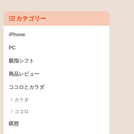
SMS
(4)
Sylfeed
(1)
TextExpander
(4)
Twitter
(4)
WIMAX
(3)
Wordpress
(2)
さとうみつろう
(4)
するぷろ
(1)
たすくま
(5)
アイキャッチ
(4)
アイキャッチ非表示用
(725)
エゴサーチ
(2)
タスク管理
(3)
バターコーヒー
(4)
バーベキュー
(3)
ビリーフ
(15)
マインドマップ
(7)
モブログ
(7)
ライフログ
(3)
図書館日和
(2)
定型文
(4)
引き寄せの法則
(4)
日記
(2)
睡眠
(3)
瞑想
(17)
通知センター
(3)
駅探 乗換案内
(3)
カテゴリー
iPhone