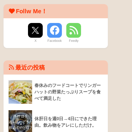
よっしー
42歳２児のパパブロガーです。
iPhoneネタやトライアスロン、健康や心の
ことなど、わたしの「心動いたポイント」を
書いています。あなたの心も少しでも動いた
らいいなあ。
詳しいプロフィールは
こちら
お問い合わせは
こちら
プレゼントはいつでも募集中！
ほしいものリスト
Follw Me！