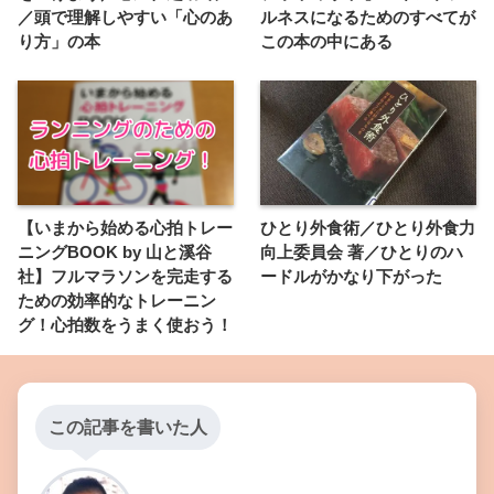
／頭で理解しやすい「心のあ
ルネスになるためのすべてが
り方」の本
この本の中にある
【いまから始める心拍トレー
ひとり外食術／ひとり外食力
ニングBOOK by 山と溪谷
向上委員会 著／ひとりのハ
社】フルマラソンを完走する
ードルがかなり下がった
ための効率的なトレーニン
グ！心拍数をうまく使おう！
この記事を書いた人