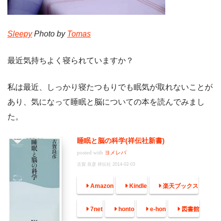
Sleepy
Photo by
Tomas
最近気持ちよく寝られていますか？
私は最近、しっかり寝たつもりでも眠気が取れないことが
あり、気になって睡眠と脳についての本を読んでみまし
た。
睡眠と脳の科学(祥伝社新書)
posted with
ヨメレバ
古賀 良彦 祥伝社 2014-02-03
Amazon
Kindle
楽天ブックス
7net
honto
e-hon
図書館