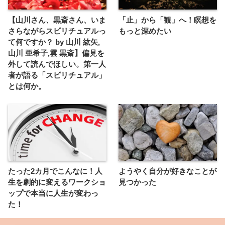
【山川さん、黒斎さん、いま
「止」から「観」へ！瞑想を
さらながらスピリチュアルっ
もっと深めたい
て何ですか？ by 山川 紘矢,
山川 亜希子,雲 黒斎】偏見を
外して読んでほしい。第一人
者が語る「スピリチュアル」
とは何か。
たった2カ月でこんなに！人
ようやく自分が好きなことが
生を劇的に変えるワークショ
見つかった
ップで本当に人生が変わっ
た！