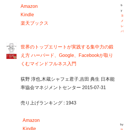
b
Amazon
y
Kindle
ヨ
メ
楽天ブックス
レ
バ
世界のトップエリートが実践する集中力の鍛
え方 ハーバード、Google、Facebookが取り
くむマインドフルネス入門
荻野 淳也,木蔵シャフェ君子,吉田 典生 日本能
率協会マネジメントセンター 2015-07-31
売り上げランキング : 1943
Amazon
by
Kindle
ヨ