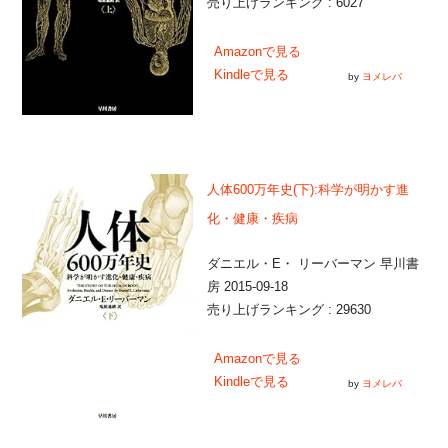
売り上げランキング : 6027
Amazonで見る
Kindleで見る
by
ヨメレバ
人体600万年史(下):科学が明かす進
化・健康・疾病
ダニエル・E・ リーバーマン 早川書
房 2015-09-18
売り上げランキング : 29630
Amazonで見る
Kindleで見る
by
ヨメレバ