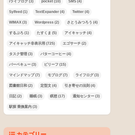
iライフログ
(3)
pocket
(10)
SMS
(4)
Sylfeed
(1)
TextExpander
(4)
Twitter
(4)
WIMAX
(3)
Wordpress
(2)
さとうみつろう
(4)
するぷろ
(1)
たすくま
(5)
アイキャッチ
(4)
アイキャッチ非表示用
(725)
エゴサーチ
(2)
タスク管理
(3)
バターコーヒー
(4)
バーベキュー
(3)
ビリーフ
(15)
マインドマップ
(7)
モブログ
(7)
ライフログ
(3)
図書館日和
(2)
定型文
(4)
引き寄せの法則
(4)
日記
(2)
睡眠
(3)
瞑想
(17)
通知センター
(3)
駅探 乗換案内
(3)
カテゴリー