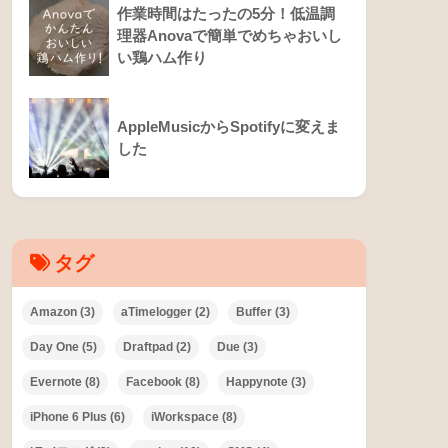
作業時間はたったの5分！低温調
理器Anovaで簡単でめちゃおいし
い鶏ハム作り
AppleMusicからSpotifyに変えま
した
タグ
Amazon
(3)
aTimelogger
(2)
Buffer
(3)
Day One
(5)
Draftpad
(2)
Due
(3)
Evernote
(8)
Facebook
(8)
Happynote
(3)
iPhone 6 Plus
(6)
iWorkspace
(8)