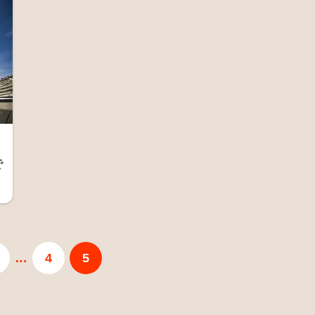
で
…
4
5