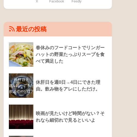
X
Facebook
Feedly
最近の投稿
春休みのフードコートでリンガー
ハットの野菜たっぷりスープを食
べて満足した
休肝日を週0日→4日にできた理
由。飲み物をアレにしただけ。
映画が見たいけど時間がない？そ
れなら細切れで見るといいよ