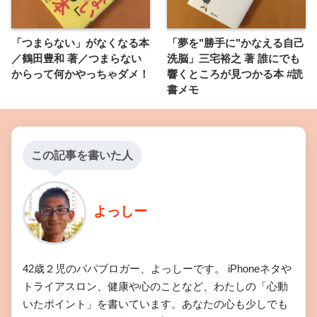
「つまらない」がなくなる本
「夢を"勝手に"かなえる自己
／鶴田豊和 著／つまらない
洗脳」三宅裕之 著 誰にでも
からって何かやっちゃダメ！
響くところが見つかる本 #読
書メモ
この記事を書いた人
よっしー
42歳２児のパパブロガー、よっしーです。 iPhoneネタや
トライアスロン、健康や心のことなど、わたしの「心動
いたポイント」を書いています。あなたの心も少しでも